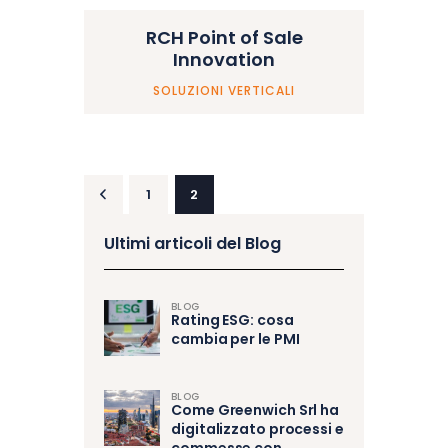
RCH Point of Sale
Innovation
SOLUZIONI VERTICALI
1
2
<
Ultimi articoli del Blog
BLOG
Rating ESG: cosa
cambia per le PMI
BLOG
Come Greenwich Srl ha
digitalizzato processi e
commesse con