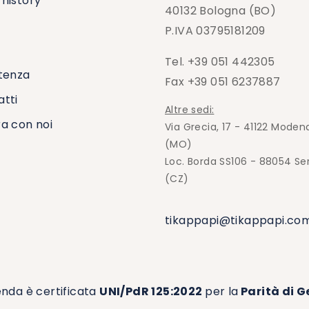
history
40132 Bologna (BO)
P.IVA 03795181209
Tel. +39 051 442305
tenza
Fax +39 051 6237887
tti
Altre sedi:
a con noi
Via Grecia, 17 - 41122 Moden
(MO)
Loc. Borda SS106 - 88054 Se
(CZ)
tikappapi@tikappapi.co
enda è certificata
UNI/PdR 125:2022
per la
Parità di G