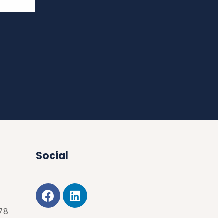
Social
178