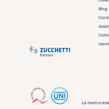
Case 
Blog
Corsi
Assis
Conta
Lavor
La nostra azi