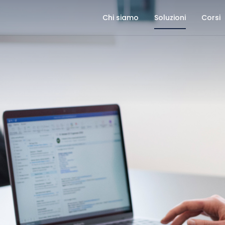
CHI SIAMO
Chi siamo
Soluzioni
Corsi
SOLUZIONI
CORSI
CASE HISTORY
BLOG
CONTATTI