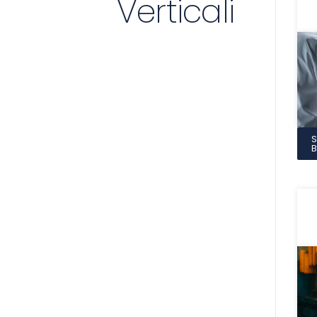
Verticali
B