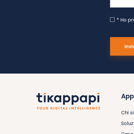
* Ho pr
App
Chi 
Soluz