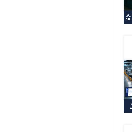
SO
ME