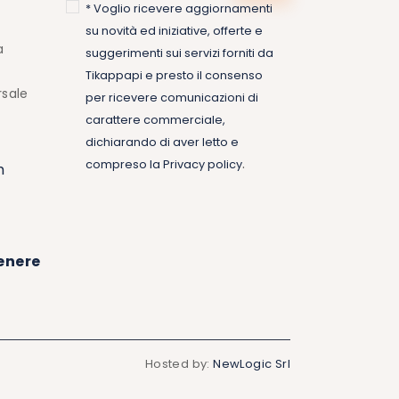
* Voglio ricevere aggiornamenti
su novità ed iniziative, offerte e
a
suggerimenti sui servizi forniti da
Tikappapi e presto il consenso
rsale
per ricevere comunicazioni di
carattere commerciale,
dichiarando di aver letto e
.
compreso la
Privacy policy
m
enere
Hosted by:
NewLogic Srl