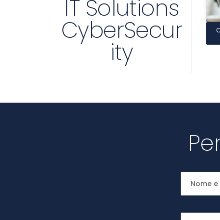
IT Solutions
CyberSecur
ity
Pe