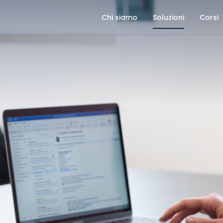
CHI SIAMO
Chi siamo
Soluzioni
Corsi
SOLUZIONI
CORSI
CASE HISTORY
BLOG
CONTATTI