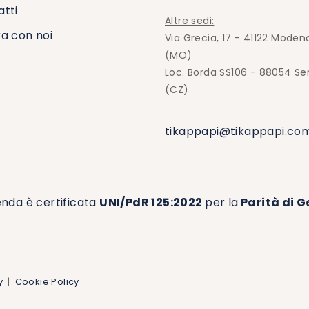
tti
Altre sedi:
a con noi
Via Grecia, 17 - 41122 Moden
(MO)
Loc. Borda SS106 - 88054 Se
(CZ)
tikappapi@tikappapi.co
enda è certificata
UNI/PdR 125:2022
per la
Parità di G
y
|
Cookie Policy