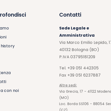
rofondisci
Contatti
siamo
Sede Legale e
Amministrativa
ioni
Via Marco Emilio Lepido, 
history
40132 Bologna (BO)
P.IVA 03795181209
Tel. +39 051 442305
tenza
Fax +39 051 6237887
tti
Altre sedi:
a con noi
Via Grecia, 17 - 41122 Moden
(MO)
Loc. Borda SS106 - 88054 Se
(CZ)