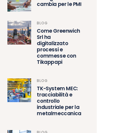
cambia per le PMI
BLOG
Come Greenwich
Srl ha
digitalizzato
processi e
commesse con
Tikappapi
BLOG
TK-System MEC:
tracciabilità e
controllo
industriale per la
metalmeccanica
BLOG