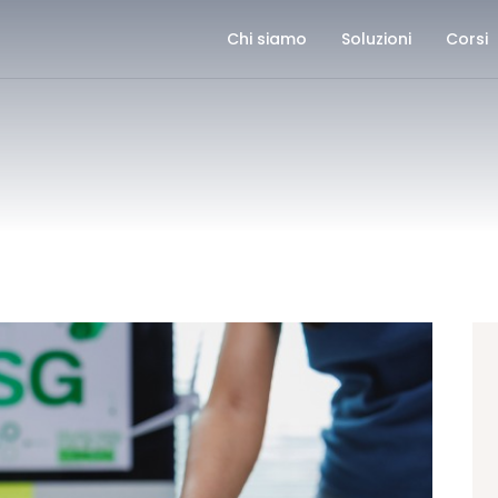
CHI SIAMO
Chi siamo
Soluzioni
Corsi
SOLUZIONI
CORSI
CASE HISTORY
BLOG
CONTATTI