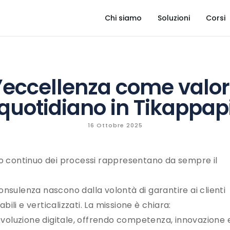
CHI SIAMO
Chi siamo
Soluzioni
Corsi
SOLUZIONI
CORSI
’eccellenza come valo
CASE HISTORY
quotidiano in Tikappap
BLOG
16 Ottobre 2025
CONTATTI
nto continuo dei processi rappresentano da sempre il
onsulenza nascono dalla volontà di garantire ai clienti
abili e verticalizzati. La missione è chiara:
voluzione digitale, offrendo competenza, innovazione 