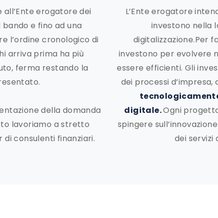
 all’Ente erogatore dei
L’Ente erogatore inte
el bando e fino ad una
investono nella 
e l’ordine cronologico di
digitalizzazione.Per f
hi arriva prima ha più
investono per evolvere n
ibuto, ferma restando la
essere efficienti. Gli inv
resentato.
dei processi d’impresa, 
tecnologicamente
resentazione della domanda
digitale.
Ogni progetto
to lavoriamo a stretto
spingere sull’innovazione 
di consulenti finanziari.
dei servizi