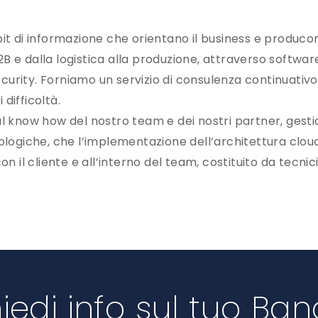
e
it di informazione che orientano il business e producon
 B2B e dalla logistica alla produzione, attraverso softw
security. Forniamo un servizio di consulenza continuat
 difficoltà.
e al know how del nostro team e dei nostri partner, gesti
ologiche, che l’implementazione dell’architettura cloud
n il cliente e all’interno del team, costituito da tecnic
iedi info sul tuo Ba