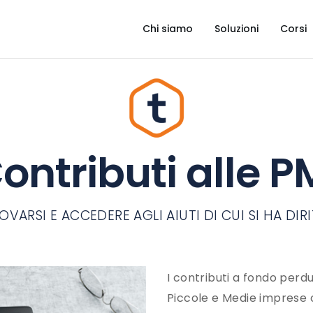
CHI SIAMO
Chi siamo
Soluzioni
Corsi
SOLUZIONI
CORSI
CASE HISTORY
BLOG
ontributi alle P
CONTATTI
OVARSI E ACCEDERE AGLI AIUTI DI CUI SI HA DIR
I contributi a fondo perdu
Piccole e Medie imprese 