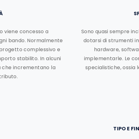
TÀ
S
to viene concesso a
Sono quasi sempre incl
 ogni bando. Normalmente
dotarsi di strumenti i
 progetto complessivo e
hardware, software
orto stabilito. In alcuni
implementarle. Le c
tà che incrementano la
specialistiche, ossia 
ributo.
TIPO E F