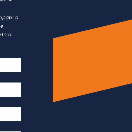
appapi e
le
rto e