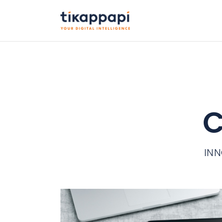
C
INN